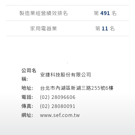
製造業經營績效排名
第
491
名
家用電器業
第
11
名
公司名
安捷科技股份有限公司
稱:
地址:
台北市內湖區新湖三路255號6樓
電話:
(02) 28096606
傳真:
(02) 28080091
網址:
www.sef.com.tw