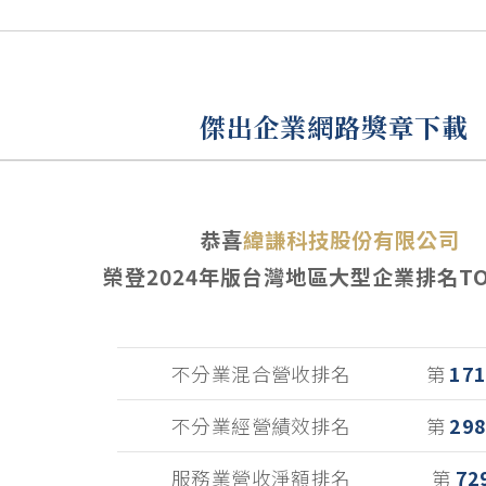
傑出企業網路獎章下載
恭喜
緯謙科技股份有限公司
榮登
2024
年版台灣地區大型企業排名TOP
不分業混合營收排名
第
17
不分業經營績效排名
第
29
服務業營收淨額排名
第
72