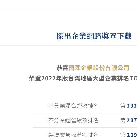
傑出企業網路獎章下載
恭喜
國森企業股份有限公司
榮登
2022
年版台灣地區大型企業排名TOP
不分業混合營收排名
第
39
不分業經營績效排名
第
28
製造業營收淨額排名
第
20